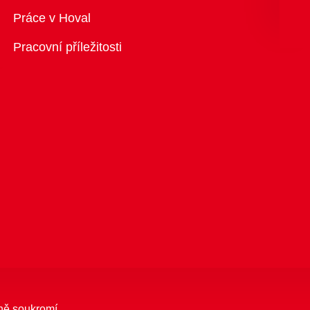
Přehled
Práce v Hoval
Pracovní příležitosti
ně soukromí