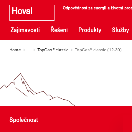
Odpovědnost za energii a životní pros
Zajímavosti
Řešení
Produkty
Služby
Home
...
TopGas
classic
TopGas
classic (12-30)
Společnost