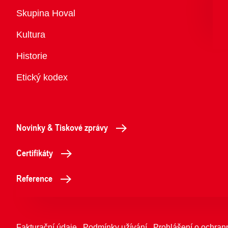
Přehled
Skupina Hoval
Kultura
Historie
Etický kodex
Novinky & Tiskové zprávy
Certifikáty
Reference
Fakturační údaje
Podmínky užívání
Prohlášení o ochran